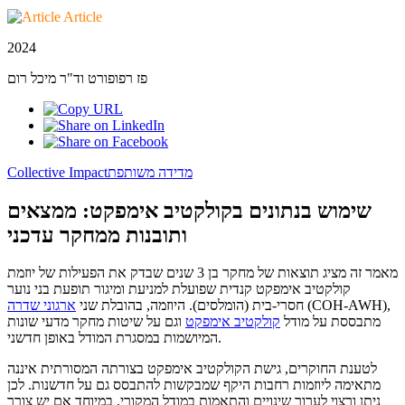
Article
2024
פז רפופורט וד"ר מיכל רום
מדידה משותפת
Collective Impact
שימוש בנתונים בקולקטיב אימפקט: ממצאים
ותובנות ממחקר עדכני
מאמר זה מציג תוצאות של מחקר בן 3 שנים שבדק את הפעילות של יוזמת
קולקטיב אימפקט קנדית שפועלת למניעת ומיגור תופעת בני נוער
(COH-AWH),
חסרי-בית (הומלסים). היוזמה, בהובלת שני
ארגוני שדרה
מתבססת על מודל
קולקטיב אימפקט
וגם על שיטות מחקר מדעי שונות
המיושמות במסגרת המודל באופן חדשני.
לטענת החוקרים, גישת הקולקטיב אימפקט בצורתה המסורתית איננה
מתאימה ליוזמות רחבות היקף שמבקשות להתבסס גם על חדשנות. לכן
ניתן ורצוי לערוך שינויים והתאמות במודל המקורי, במיוחד אם יש צורך