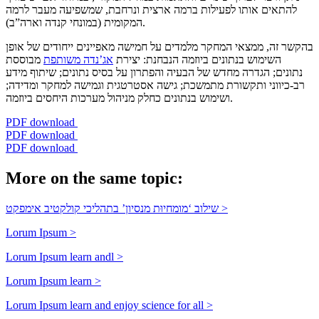
להתאים אותו לפעילות ברמה ארצית ונרחבת, שמשפיעה מעבר לרמה
המקומית (במונחי קנדה וארה”ב).
בהקשר זה, ממצאי המחקר מלמדים על חמישה מאפיינים ייחודים של אופן
השימוש בנתונים ביוזמה הנבחנת: יצירת
אג’נדה משותפת
מבוססת
נתונים; הגדרה מחדש של הבעיה והפתרון על בסיס נתונים; שיתוף מידע
רב-כיווני ותקשורת מתמשכת; גישה אסטרטגית וגמישה למחקר ומדידה;
ושימוש בנתונים כחלק מניהול מערכות היחסים ביוזמה.
PDF download
PDF download
PDF download
More on the same topic:
שילוב ‘מומחיוּת מנסיון’ בתהליכי קולקטיב אימפקט >
Lorum Ipsum >
Lorum Ipsum learn andl >
Lorum Ipsum learn >
Lorum Ipsum learn and enjoy science for all >