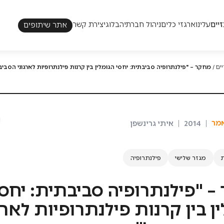
כו׳
יים
עלינו
ארגזי כלים
ניהול חברתי
הבלוג
יצירת קשר
אתר שיתופים
אקוסיסטם
ארגון שדרה
בעיות מורכבות
גיוון וייצוג
מדידה משותפת
משילות משתפת
ים
/
מחקר – "פילנתרופיה סביבתית: יחסי הגומלין בין קרנות פילנתרופיות לארגוני הסבי
פילנתרופיה
קולקטיב אימפקט
שיתוף ציבור
תהליכי שיתוף בממשלה
מר
2014
איתי גרינשפן
מגזר שלישי
פילנתרופיה
– "פילנתרופיה סביבתית: יחסי
ן בין קרנות פילנתרופיות לארג