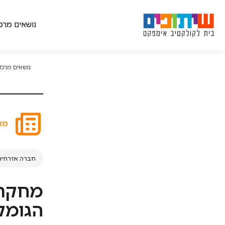
חיפוש לפי נושא:
קולקטיב אימפקט, ניהול חברתי ו
Ski
t
נושאים מרכז
conten
אג'נדה משותפת
בניית הסכמות
חשיבה מערכתית
נושאים מרכזי
ניהול חברתי
שינוי מערכתי
מא
חברה אזרחית
מחקר 
הגומלי