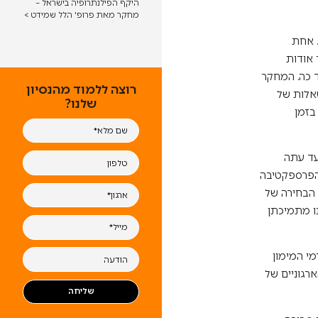
היקף הפילנתרופיה בישראל –
מחקר מאת פרופ' הלל שמידט >
. אחת
 אודות
ד כה. המחקר
רוצה ללמוד מהנסיון
שאלות של
שלנו?
בזמן
עד עתה
 הפרספקטיבה
 הבחירה של
נו מתמיכתן
 בגורמי המימון
 המאפיינים הארגוניים של