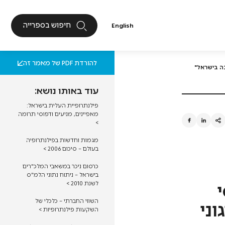
חיפוש בספרייה
English
בניית אמון
חברה אזרחית
מגזר שלישי
להורדת PDF של מאמר זה
בה בישראל"
רב מגזריות
עוד באותו נושא:
פילנתרופיית העלית בישראל:
מאפיינים, מניעים ודפוסי תרומה
>
מגמות וחדשות בפילנתרופיה
בעולם – סיכום 2006 >
כרסום ניכר במשאבי המלכ"רים
בישראל – ניתוח נתוני הלמ"ס
לשנת 2010 >
השווי החברתי – כלכלי של
וני
השקעות פילנתרופיות >