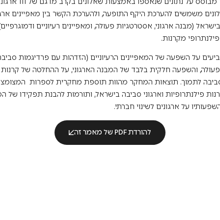
שיטה: המחקר מבוסס על נתונים שנאספו ב
ונים משמשים להערכת היקף התופעה, ולהערכת הקשר בין מאפיינים ארגו
בישראל (מבנה ארגוני, אסטרטגיות פעולה, ומאפיינים רעיוניים ודמוגרפיים)
ילנתרופי מקרנות.
עים על השפעה של המאפיינים הרעיוניים (הזדהות עם פרדיגמות סביבת
עולה, והשפעה חלקית בלבד של המבנה הארגוני, על ההחלטה של קרנות 
 סביבה לתמוך. תוצאות המחקר מהוות תוספת מחקרית לספרות המצומצ
נות פילנתרופיות וארגוני סביבה בישראל, ותורמות להבנת תפקידו של המ
שפעותיו על ארגונים לשינוי חברתי.
להורדת PDF של מאמר זה