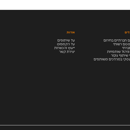
לים
אודות
 חברתיים בחירום
על שיתופים
סטם רשותי
על הקמפוס
חברתי
ייעוץ והכשרות
וניהול שותפויות
יצירת קשר
 שיתוף ציבור
סקי במהלכים משותפים