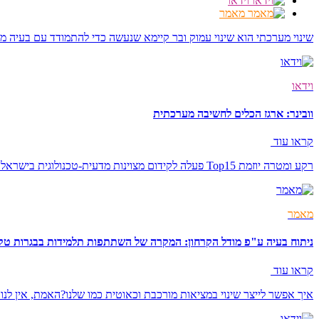
וידאו
מאמר
שינוי מערכתי הוא שינוי עמוק ובר קיימא שנעשה כדי להתמודד עם בעיה 
וידאו
וובינר: ארגז הכלים לחשיבה מערכתית
קראו עוד
רקע ומטרה יוזמת Top15 פעלה לקידום מצוינות מדעית-טכנולוגית בישראל על פי גישת קולקטיב אימפקט. הגישה מציעה […]
מאמר
ניתוח בעיה ע"פ מודל הקרחון: המקרה של השתתפות תלמידות בבגרות טק
קראו עוד
איך אפשר לייצר שינוי במציאות מורכבת וכאוטית כמו שלנו?האמת, אין לנ