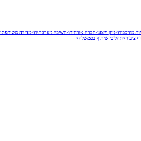
ות מורכבות>
גיוון וייצוג>
חברה אזרחית>
חשיבה מערכתית>
מדידה משותפת>
ף ציבור>
תהליכי שיתוף בממשלה>