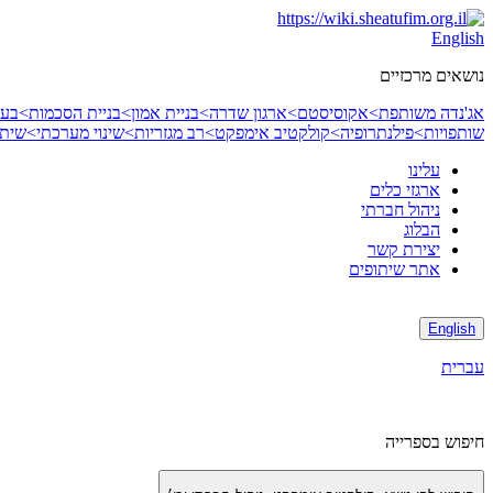
Skip
to
English
content
נושאים מרכזיים
אג'נדה משותפת>
אקוסיסטם>
ארגון שדרה>
בניית אמון>
בניית הסכמות>
בעי
שותפויות>
פילנתרופיה>
קולקטיב אימפקט>
רב מגזריות>
שינוי מערכתי>
שיתו
עלינו
ארגזי כלים
ניהול חברתי
הבלוג
יצירת קשר
אתר שיתופים
English
עברית
חיפוש בספרייה