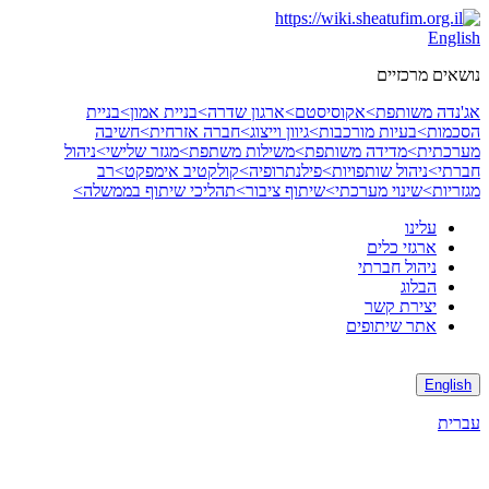
Skip
to
English
content
נושאים מרכזיים
אג'נדה משותפת>
אקוסיסטם>
ארגון שדרה>
בניית אמון>
בניית
הסכמות>
בעיות מורכבות>
גיוון וייצוג>
חברה אזרחית>
חשיבה
מערכתית>
מדידה משותפת>
משילות משתפת>
מגזר שלישי>
ניהול
חברתי>
ניהול שותפויות>
פילנתרופיה>
קולקטיב אימפקט>
רב
מגזריות>
שינוי מערכתי>
שיתוף ציבור>
תהליכי שיתוף בממשלה>
עלינו
ארגזי כלים
ניהול חברתי
הבלוג
יצירת קשר
אתר שיתופים
English
עברית