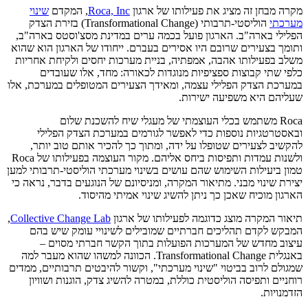
מקרה מבחן זה מציג את פעילותו של ארגון
Roca, Inc
, המקדם
שינוי
מערכתי
הוליסטי-תרבותי (Transformational Change) בזירת הצדק
הפלילי בארה"ב. הארגון פועל בכמה ערים במדינת מסצ'וסטס בארה"ב,
ותומך בצעירים שרובם היו אסירים בעברם. ייחודו של הארגון הוא שהוא
משלב בפעילותו אהבה, אמפתיה, בניית מערכות יחסים ולקיחת אחריות
כלפי שתי קבוצות ספציפיות מנוגדות לכאורה: מחד, אלו שעובדים
במערכת הצדק הפלילי עצמה, ומאידך הצעירים המטופלים במערכת, אלו
שעליהם היא משפיעה ישירות.
Roca משתמש בכלי העוצמתי של מעגלי שיח להשכנת שלום
ובאסטרטגיות נוספות כדי לאפשר לגורמים במערכת הצדק הפלילי
להקשיב לצעירים שטופלו על ידה, ומתוך כך להכיר אותם טוב יותר,
ולשנות עמדות ותפיסות ביחס אליהם. מקור העוצמה בפעילותו של Roca
טמון ביעילות השימוש שהם עושים בשינוי מערכתי הוליסטי-תרבותי למען
יצירת שינוי מבני. מתיאור המקרה, ומניסיונם של הנוגעים בדבר, נראה כי
הארגון מוכיח שאכן כך ניתן להשיג שינוי אמיתי מהיסוד.
תיאור המקרה מוצג כדוגמה לפעילותו של ארגון
Collective Change Lab
,
המבקש לקדם תהליכים חברתיים שמובילים לשינויי עומק שיש בהם
עיצוב מחדש של המערכות הפועלות בתוך הקשר חברתי מסוים –
באנגלית Transformational Change. הכוונה למשהו שהוא מעבר למה
שמגולם לרוב בביטוי "שינוי מערכתי", וקשור להיבטים תרבותיים, ממדים
רוחניים ותפיסה הוליסטית כוללת, במטרה להשיג צדק, הוגנות ושוויון
הזדמנויות.