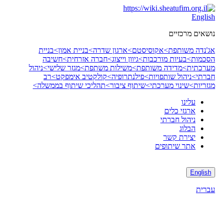
Skip
to
English
content
נושאים מרכזיים
אג'נדה משותפת>
אקוסיסטם>
ארגון שדרה>
בניית אמון>
בניית
הסכמות>
בעיות מורכבות>
גיוון וייצוג>
חברה אזרחית>
חשיבה
מערכתית>
מדידה משותפת>
משילות משתפת>
מגזר שלישי>
ניהול
חברתי>
ניהול שותפויות>
פילנתרופיה>
קולקטיב אימפקט>
רב
מגזריות>
שינוי מערכתי>
שיתוף ציבור>
תהליכי שיתוף בממשלה>
עלינו
ארגזי כלים
ניהול חברתי
הבלוג
יצירת קשר
אתר שיתופים
English
עברית