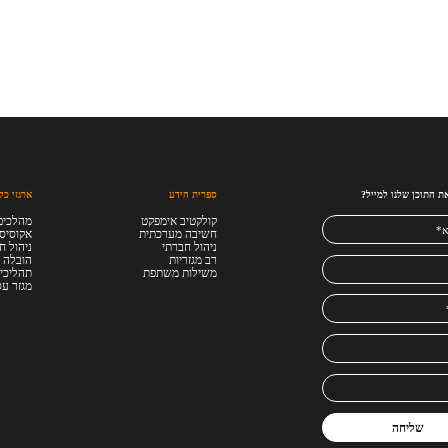
ת התוכן שלנו למייל?
ספרית הידע
ארגזי כל
קולקטיב אימפקט
מהלכים
חשיבה מערכתית
אקוסיס
ניהול חברתי
ניהול ח
רב מגזריות
הובלה ו
משילות משתפת
תהליכי 
מגזר ע