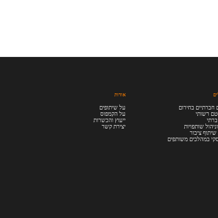
ים
אודות
 חברתיים בחירום
על שיתופים
טם רשותי
על הקמפוס
ברתי
ייעוץ והכשרות
ניהול שותפויות
יצירת קשר
שיתוף ציבור
סקי במהלכים משותפים