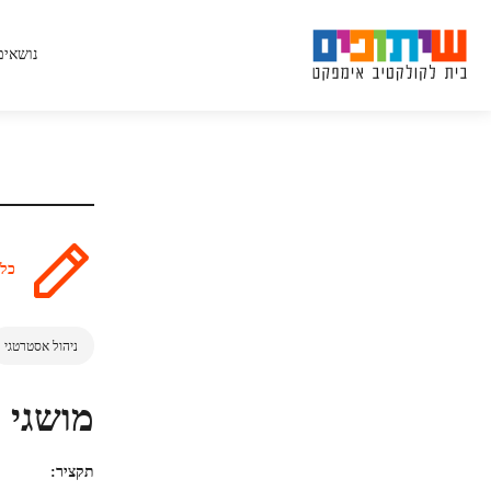
חיפוש לפי נושא:
קולקטיב אימפקט, ניהול חברתי וכו׳
Ski
t
נושאים
conten
אג'נדה משותפת
אקוסיסטם
ארגון שדרה
בניית אמון
בניית הסכמות
בעיות מורכבות
גיוון וייצוג
חברה אזרחית
חשיבה מערכתית
מדידה משותפת
משילות משתפת
כלי
מגזר שלישי
ניהול חברתי
פילנתרופיה
קולקטיב אימפקט
רב מגזריות
ניהול אסטרטגי
שינוי מערכתי
שיתוף ציבור
תהליכי שיתוף בממשלה
מושגי 
תקציר: