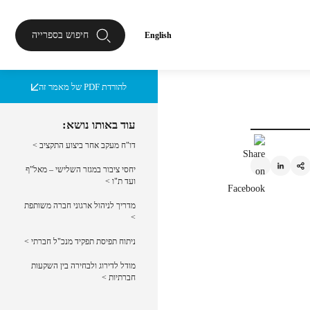
חיפוש בספרייה
English
להורדת PDF של מאמר זה
עוד באותו נושא:
דו"ח מעקב אחר ביצוע התקציב >
יחסי ציבור במגזר השלישי – מאל"ף
ועד ת"ו >
מדריך לניהול ארגוני חברה משותפת
>
ניתוח תפיסת תפקיד מנכ"ל חברתי >
מודל לדירוג ולבחירה בין השקעות
חברתיות >