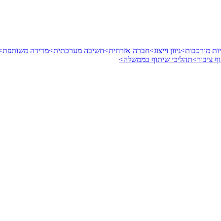
ות מורכבות>
גיוון וייצוג>
חברה אזרחית>
חשיבה מערכתית>
מדידה משותפת>
ף ציבור>
תהליכי שיתוף בממשלה>