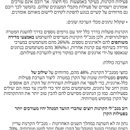
פעילות הקרנות, בעיקר באמצעות גוף חיצוני. אך רובם אינם עורכים
אומדנים רשמיים של פעילות מקבלי המענקים שלהם. בהמשך לכך רובם
גם מדווחים על קשיים בנוגע להפקת לקחים ליישום מאותם אומדנים.
• שקלול נתונים מכלי הערכה שונים:
הקרנות פועלות בדרך כלל יחד עם גורמים נוספים בדרך להשגת המטרה
הפילנתרופית, ולכן מנכ"לי הקרנות מעדיפים להשתמש
באמצעי מדידה
משותפים
להם ולארגונים נוספים. 26%% מהם משתמשים במערכי
מדידה בשיתוף עם קרנות אחרות, ו-36%% מהם משתמשים בנתונים
שנאספו על-ידי ארגונים אחרים כמקור מידע להערכת פעילותם.
הערכה כוללת:
כחצי ממנכ"ל הקרנות, 48% מהם, מדווחים על
שילוב של
נתונים
מפעילויות שונות של הקרן במטרה ליצור הערכת פעילות
כלל-ארגונית, כדי לשפר את הפעילות העתידית של הקרן. הם אוספים
מגוון רחב של נתונים, ומשתמשים בהם יחד כדי להבין עד כמה הם יעילים
בפעילותם. כמו כן הנתונים מסייעים להם להבין טוב יותר את ההתקדמות
של הקרן במימוש מטרותיה.
רוב מנכ"לי הקרנות רוצים שחברי הוועד המנהל יהיו מעורבים יותר
בפעילות הקרן
נתון זה לא השתנה במהלך השנים האחרונות – מנכ"לי הקרנות עדיין
רוצים שחברי הוועד המנהל של הקרן יפעלו יותר למען מטרותיה. 70%