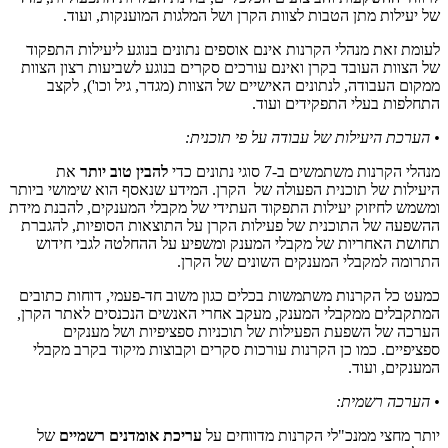
של יעילות מתן הטבות לצוות הקרן ושל המלגות המוענקות, ועוד.
לעומת זאת מנהלי הקרנות אינם אוספים נתונים בנוגע ליעילות התפקוד
של הצוות העובד בקרן ואינם עורכים סקרים בנוגע לשביעות רצון הצוות
ממקום העבודה, לנתונים האישיים של הצוות (מגדר, גיל וכו'), לקצב
התחלפות בעלי התפקידים ועוד.
• הערכת היעילות של עבודה על פי תוכנית:
מנהלי הקרנות משתמשים ב-7 סוגי נתונים כדי
להבין טוב יותר
את
היעילות של תוכנית הפעולה של הקרן. המידע שנאסף הוא שימושי ביותר
ומשמש לחיזוק יעילות התפקוד העתידי של מקבלי המענקים, להבנת מידת
ההשפעה של התוכנית של פעילות הקרן על התוצאות הסופיות, להגברת
תחושת האחריות של מקבלי המענק ומשפיע על ההחלטה לגבי חידוש
התרומה למקבלי המענקים השונים של הקרן.
כמעט כל הקרנות משתמשות בכלים כגון משוב חד-פעמי, דוחות כתובים
המתקבלים ממקבלי המענק, מעקב אחרי האנשים הנכנסים לאתר הקרן,
הערכה של השפעת הפעילות של תוכניות ספציפיות ושל מענקים
ספציפיים. כמו כן הקרנות עורכות סקרים וקבוצות מיקוד בקרב מקבלי
המענקים, ועוד.
• הערכה רשמית:
יותר מחצי ממנכ"לי הקרנות מדווחים על
עריכת אומדנים רשמיים
של