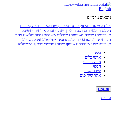
Skip
to
English
content
נושאים מרכזיים
אג'נדה משותפת>
אקוסיסטם>
ארגון שדרה>
בניית אמון>
בניית
הסכמות>
בעיות מורכבות>
גיוון וייצוג>
חברה אזרחית>
חשיבה
מערכתית>
מדידה משותפת>
משילות משתפת>
מגזר שלישי>
ניהול
חברתי>
ניהול שותפויות>
פילנתרופיה>
קולקטיב אימפקט>
רב
מגזריות>
שינוי מערכתי>
שיתוף ציבור>
תהליכי שיתוף בממשלה>
עלינו
ארגזי כלים
ניהול חברתי
הבלוג
יצירת קשר
אתר שיתופים
English
עברית