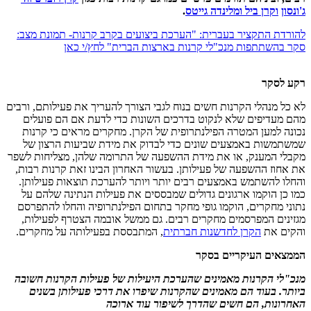
ג'ונסון
וקרן ביל ומלינדה גייטס
.
להורדת התקציר בעברית: "הערכת ביצועים בקרב קרנות- תמונת מצב:
סקר בהשתתפות מנכ"לי קרנות בארצות הברית" לחץ/י כאן
רקע לסקר
לא כל מנהלי הקרנות חשים בנוח לגבי הצורך להעריך את פעילותם, ורבים
מהם מעדיפים שלא לנקוט בדרכים השונות כדי לדעת אם הם פועלים
נכונה למען המטרה הפילנתרופית של הקרן. מחקרים מראים כי קרנות
שמשתמשות באמצעים שונים כדי לבדוק את מידת שביעות הרצון של
מקבלי המענק, או את מידת ההשפעה של התרומה שלהן, מצליחות לשפר
את אחוז ההשפעה של פעילותן. בעשור האחרון הבינו זאת קרנות רבות,
והחלו להשתמש באמצעים רבים יותר ויותר להערכת תוצאות פעילותן.
כמו כן הוקמו ארגונים גדולים שמבססים את פעילות הנתינה שלהם על
נתוני מחקרים, הוקמו גופי מחקר בתחום הפילנתרופיה והחלו להתפרסם
מגזינים המפרסמים מחקרים רבים. גם ממשל אובמה הצטרף לפעילות,
והקים את
הקרן לחדשנות חברתית
, המתבססת בפעילותה על מחקרים.
הממצאים העיקריים בסקר
מנכ"לי הקרנות מאמינים שהערכת היעילות של פעילות הקרנות חשובה
ביותר. בעוד הם מאמינים שהקרנות שיפרו את דרכי פעילותן בשנים
האחרונות, הם חשים שהדרך לשיפור עוד ארוכה