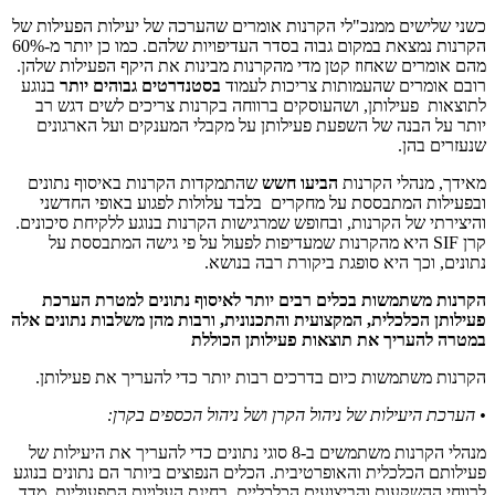
כשני שלישים ממנכ"לי הקרנות אומרים שהערכה של יעילות הפעילות של
הקרנות נמצאת במקום גבוה בסדר העדיפויות שלהם. כמו כן יותר מ-60%
מהם אומרים שאחוז קטן מדי מהקרנות מבינות את היקף הפעילות שלהן.
רובם אומרים שהעמותות צריכות לעמוד
בסטנדרטים גבוהים יותר
בנוגע
לתוצאות פעילותן, ושהעוסקים ברווחה בקרנות צריכים לשים דגש רב
יותר על הבנה של השפעת פעילותן על מקבלי המענקים ועל הארגונים
שנעזרים בהן.
מאידך, מנהלי הקרנות
הביעו חשש
שהתמקדות הקרנות באיסוף נתונים
ובפעילות המתבססת על מחקרים בלבד עלולות לפגוע באופי החדשני
והיצירתי של הקרנות, ובחופש שמרגישות הקרנות בנוגע ללקיחת סיכונים.
קרן SIF היא מהקרנות שמעדיפות לפעול על פי גישה המתבססת על
נתונים, וכך היא סופגת ביקורת רבה בנושא.
הקרנות משתמשות בכלים רבים יותר לאיסוף נתונים למטרת הערכת
פעילותן הכלכלית, המקצועית והתכנונית, ורבות מהן משלבות נתונים אלה
במטרה להעריך את תוצאות פעילותן הכוללת
הקרנות משתמשות כיום בדרכים רבות יותר כדי להעריך את פעילותן.
• הערכת היעילות של ניהול הקרן ושל ניהול הכספים בקרן:
מנהלי הקרנות משתמשים ב-8 סוגי נתונים כדי להעריך את היעילות של
פעילותם הכלכלית והאופרטיבית. הכלים הנפוצים ביותר הם נתונים בנוגע
לרווחי ההשקעות והביצועים הכלכליים, בחינת העלויות התפעוליות, מדד