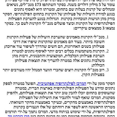
עומד על 5 מיליון דולרים בשנה. בסקר השתתפו 173 מנכ"לים, נשיאים
ומנהלים של קרנות בעלות שם בתחום, ומטרתו היא לאסוף נתונים
בנוגע למידת היעילות של פעילותן של הקרנות בתחום הפילנתרופי. הסקר
בודק מהן הגישות הנוכחיות בקרנות הגדולות בנוגע להערכת הפעילות
הפילנתרופית של הקרנות וכיצד פועלים מנכ"לי הקרנות לשם כך. בסקר
נמצאו 3 ממצאים עיקריים:
מנכ"לי הקרנות מאמינים שהערכת היעילות של פעילות הקרנות
חשובה ביותר. בעוד הם מאמינים שהקרנות שיפרו את דרכי
פעילותן בשנים האחרונות, הם חשים שהדרך לשיפור עוד ארוכה;
הקרנות משתמשות בכלים רבים יותר לאיסוף נתונים למטרת
הערכת פעילותן הכלכלית, המקצועית והתכנונית, ורבות מהן
משלבות נתונים אלה במטרה להעריך את תוצאות פעילותן
הכוללת;
רוב מנכ"לי הקרנות רוצים שחברי הוועד המנהל יהיו מעורבים יותר
בפעילות הקרן.
הסקר מומן על-ידי
המרכז לפילנתרופיה אפקטיבית
, הפועל במטרה לספק
נתונים ומידע על הפעילות הפילנתרופית בארצות הברית, במטרה
שהעוסקים בתחום יוכלו להבין טוב יותר את תוצאות פעילותם, ולהפיק
מסקנות. המרכז שואף לעזור ולהגביר את היעילות של הפעילות
הפילנתרופית באמצעים מחקרים, ובעיקר באמצעות מחקר השוואתי.
מטרתו הראשונה היא לשפר את רווחתם של אלו הנעזרים בקרנות
הפילנתרופיות, על-ידי שימוש בניתוח מדעי. המרכז נתמך על-ידי תורמים
רבים, וביניהם תורמים פרטיים כמו גם קרנות רבות כגון
קרן רוברט ווד