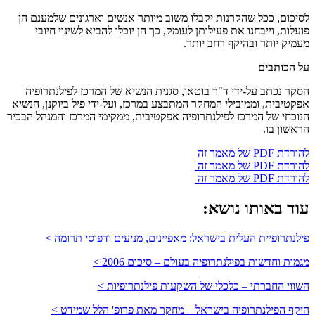
לסיכום, ככל שהקרנות יקבלו משוב מיותר אנשים וארגונים שלמענם הן
פועלות, וייבחנו את פעילותן לעומק, כך הן יוכלו להביא לשינוי חיובי
מעמיק יותר ובהיקף רחב יותר.
על הכותבים
הסקר נכתב על-ידי ד"ר בוטאו, סגנית הנשיא של המרכז לפילנתרופיה
אפקטיבית, וממובילי המחקר המתבצע במרכז, ועל-ידי פיל ביוקנן, הנשיא
הנוכחי של המרכז לפילנתרופיה אפקטיבית, ממקימי המרכז והמנהל הבכיר
הראשון בו.
להורדת PDF של מאמר זה
להורדת PDF של מאמר זה
להורדת PDF של מאמר זה
עוד באותו נושא:
פילנתרופיית העלית בישראל: מאפיינים, מניעים ודפוסי תרומה >
מגמות וחדשות בפילנתרופיה בעולם – סיכום 2006 >
השווי החברתי – כלכלי של השקעות פילנתרופיות >
היקף הפילנתרופיה בישראל – מחקר מאת פרופ' הלל שמידט >