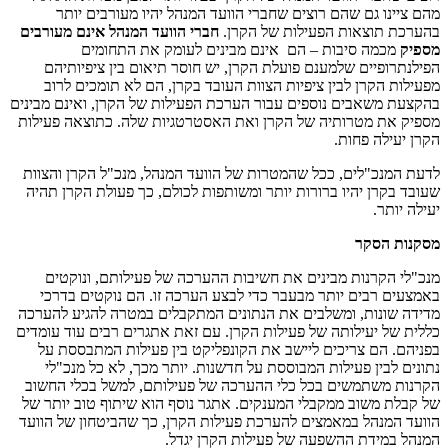
מהם ציינו גם שהם רוצים שחברי הוועד המנהל יהיו מעורבים יותר
בהערכת תוצאות הפעילות של הקרן.
חברי הוועד המנהל אינם מעורבים
מספיק
מכמה סיבות – הם אינם מבינים לעומק את התחומים
הפילנתרופיים שלמענם פועלת הקרן, יש חוסר תיאום בין ציפיותיהם
מפעילות הקרן לבין ציפיות הצוות העובד בקרן, הם לא תומכים לרוב
בהקצעת משאבים נוספים עבור הערכת הפעילות של הקרן, ואינם מבינים
מספיק את מטרותיה של הקרן ואת האסטרטגיות שלה. כתוצאה פעילות
הקרן יעילה פחות.
לדעת המנכ"לים, ככל שהמטרות של הוועד המנהל, מנכ"ל הקרן והצוות
שעובד בקרן יהיו ברורות יותר ומשותפות לכולם, כך פעולת הקרן תהיה
יעילה יותר.
מסקנות הסקר
מנכ"לי הקרנות מבינים את חשיבות ההערכה של פעילותם, ונוקטים
באמצעים רבים יותר מבעבר כדי לבצע הערכה זו. הם נוקטים בדרכי
מדידה שונות, ומשלבים את הנתונים המתקבלים במטרה להגיע להערכה
כללית של יעילותה של פעילות הקרן. עם זאת אתגרים רבים עוד עומדים
בפניהם. הם צריכים ליישב את הקונפליקט בין פעילות המתבססת על
נתונים לבין פעילות המבוססת על חדשנות. יותר מכך, לא כל מנכ"לי
הקרנות משתמשים בכל כלי ההערכה של פעילותם, למשל בכלי החשוב
של קבלת משוב ממקבלי המענקים. אתגר נוסף הוא שיתוף טוב יותר של
הוועד המנהל במאמצים להערכת פעילות הקרן, כך שהביטחון של הוועד
המנהל במידת ההשפעה של פעילות הקרן יגדל.