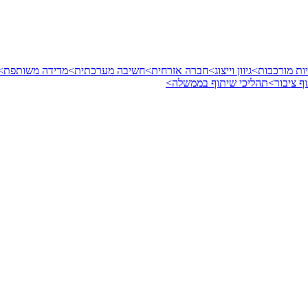
ות מורכבות>
גיוון וייצוג>
חברה אזרחית>
חשיבה מערכתית>
מדידה משותפת>
ף ציבור>
תהליכי שיתוף בממשלה>