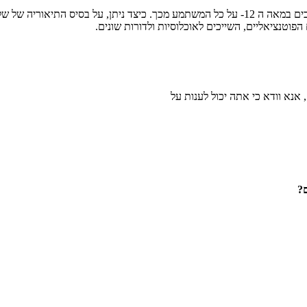
"…ננסה לדבר על גיוס מתנדבים במאה ה 12- על כל המשתמע מכך. כיצד ניתן, על 
הפוטנציאליים, השייכים לאוכלוסיות ולדורות שונים.
 אנא וודא כי אתה יכול לענות על
ם?