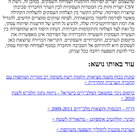
שלעצמם יוצרים לפירמה הזדמנות לצמיחה ולעסקים. במובן זה, גישת ה
CSV יוצרת זהות בין המטרות העסקיות לבין הערך החברתי סביבתי
שיוצרת הפירמה. שילוב הקשר בין הצלחת העסקים להצלחת הקהילה
מאשר לפירמה לחסוך בהוצאותיה, לפתח שווקים ומוצרים חדשים, להגדיל
את רמת הפרודוקטיביות שלה, ולהניע גל חדש של חדשנות ופיתוח עסקי,
כל זאת לצד הצלחה והתקדמות חברתית. הנחת היסוד היא שההפרדה בין
העשייה העסקית והעשייה החברתית של הפירמה אינן מאפשרות את
מיקסום הערכים, החברתיים והעסקיים. הקריאה הברורה שיוצאת כאן
לעסקים היא להתייחס אל הסביבה והחברה כמנוף לצמיחה ופיתוח עסקי,
כדי להשיג השפעה רחבה ככל שניתן.
עוד באותו נושא:
שונות ככוח משנה מציאות: הקמת רשת משימה רב מגזרית ושותפות עם
החברה הערבית והחרדית >
כרסום ניכר במשאבי המלכ"רים בישראל – ניתוח נתוני הלמ"ס לשנת
2010 >
דו"ח – הכנסות והוצאות מלכ"רים 2009-2011 >
וובינר: קולקטיב אימפקט – מתאוריה לשטח >
הערכת מוכנות לתהליך השפעה משותפת >