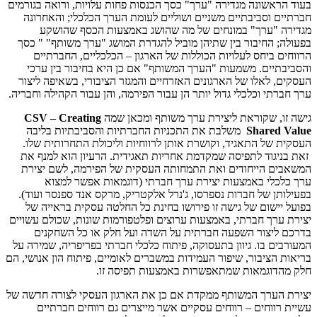
בעוד הראשונה מגדירה "ערך" כסך הכנסות פחות עלויות, ורואה בגורמים
חברתיים וסביבתיים משניים ושוליים לעומת הערך הכלכלי; והאחרונה
מגדירה "ערך" במונחים של מה שהושג באמצעות הכסף שהושקע
בפעולה; החיבור בין שתיהן מוביל להגדרת המושג "ערך משותף" " כסך
הרווחים ביחס לעלויות הכוללות של הארגון – הכלכליים, החברתיים
והסביבתיים. משמעות "הערך המשותף" אם כן היא בחיבור בין ערכי
העסקים, לאלו של הארגונים האזרחיים והמגזר הציבורי, בשאיפה ליצור
ערך חברתי וכלכלי גדול יותר הן עבור הפירמה, והן עבור הקהילה וחבריה.
גישה זו, שקוראת ליצירת ערך משותף ומכאן שמה
CSV – Creating
Shared Value
משלבת את התכניות החברתיות והסביבתיות בליבה
העסקית של התאגיד, וקושרת אותן לרווחיות וליכולת התחרותית שלו.
זאת בניגוד לתפיסה שמקדמת אחריות תאגידית. הרעיון הוא למנף את
המשאבים הייחודים ואת התמחותה העסקית של הפירמה, לשם יצירת
ערך כלכלי באמצעות יצירת ערך חברתי (דוגמאות אפשר למצוא
בפעילותן של חברות נספרסו, ג'נרל אלקטריק, מרקס אנד ספנסר ועוד).
בפועל יישום של גישה זו פירושו בחינת כל החלטה עסקית בראייה של
יצירת ערך חברתי, באמצעות ערוצים ופלטפורמות שונות, שכולם עשויים
בדרכם ליצור השפעה חברתית על השדה ועל חלק או כל השחקנים
המעורבים בו. גיוון בתעסוקה, פיתוח כלכלי חברתי בפריפריה, שמירה על
בריאות הציבור, שיפור העמידות במשברים לאומיים, פיתוח הון אנושי, הם
חלק מהדוגמאות שמתאפשרות באמצעות תפיסה זו.
יצירת הערך המשותף ממקדת אם כן את הארגון העסקי לצורה חדשה של
עשיית רווחים – רווחים עסקיים אשר מייצרים גם רווחים חברתיים