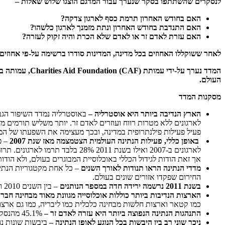
לנסקרים שהשתתפו בסקר שנערך עבור המדגם הוצגו שלוש שאלות –
האם בחודש האחרון תרמת כסף לארגון צדקה?
האם התנדבת בחודש האחרון ונתת מזמנך לארגון כלשהו?
האם עזרת לאדם זר או לאדם שלא הכרת והיה זקוק לעזרה?
לאחר ששוקללו האחוזים בכל מדינה, המדינות סודרו ברשימה על-פי אחוזים
המדד נערך על-
העולם.
מסקנות המדד
הארץ הנדיבה ביותר היא אוסטרליה –
באוסטרליה נמדד השיפור הגבו
פעיל פעילות פילנתרופית במדינה, ובכך מעצימה את השפעתו של המג
באופן כללי, פעילות הנתינה העולמית הצטמצמה מאז שנת 2007
אך זאת הודות לגידול הכללי באוכלוסיית המבוגרים בעולם, ולא הודו
מדדי הנתינה הראו תנודות לאורך השנים
החירום שפקדו אזורים שונים בעולם.
בשנת 2011 נרשמה ירידה חדה במספר הנותנים
– בין השנים 2010 ו-2011 תרמו פחות 100 מיליון אנשים בכל העולם. גם ממוצע ההשתתפות בפעילות הנתינה ירד בכ-2%% בממוצע בכל קטגוריית נתינה.
הארצות הנדיבות ביותר כוללות אוכלוסייה מגוונת מאוד מבחינה חברת
כמו קטאר וארצות חלשות מבחינה כלכלית כמו ליבריה, כמו גם ארצות
התנהגות הנתינה הנפוצה ביותר היא עזרה לאדם זר –
45.1% מהנסקרים אמרו כי הם עזרו לאדם זר בחודש שלפני עריכת הסקר. התנהגות הנתינה הכי פחות נפוצה היא תרומת זמן.
ניכר שוני רב בין היבשות בכל הנוגע לאופן הנתינה –