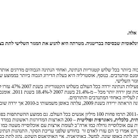
 אלה.
ידי עמותת Charities Aid Foundation (CAF), עמותה בינלאומית שבסיסה בבריטניה. מטרתה היא להניע 
ה ביותר בכל שלוש קטגוריות הנתינה, ואחוזי הנתינה הגבוהים מדרגים או
זר השלישי.
ת לעלייה באחוזי המתנדבים והתורמים.
ית, כלכלית, גיאוגרפית ופוליטית
– 200 הארצות המדורגות ראשונות במד
 עם אוכלוסייה גדולה כמו ארה"ב לעומת ארצות עם אוכלוסייה מעטה כמו טר