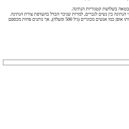
בטאה בשלושת קטגוריות הנתינה.
אנשים צעירים (בגילאי 16 עד 24 שנים) תורמים מזמנם ועוזרים לאדם זר באותו אופן כמו אנשים מבוגרים (גיל 500 ומעלה), אך נותנים פחות מכספם