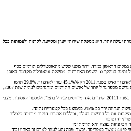
את המגזר השלישי לתת בצורה יעילה יותר. היא מספקת שירותי ייעוץ ומסייעת לקרנות ולעמותות בכל
תה במקום הראשון במדד. יותר משני שליש מהאוסטרלים תורמים כסף
לארגונים ללא מטרות רווח ועוזרים לאדם זר. יותר משליש תורמים מזמנם ומתנדבים. בנוסף, אוסטרליה היא בעלת הדירוג הגבוה ביותר בממוצע של נתינה במהלך 55 השנים האחרונות. ממשלת אוסטרליה מקדמת באופן
– פעילות הנתינה ירדה בכל העולם בשלוש הקטגוריות: בשנת 2007 47% עזרו לאדם זר ואילו בשנת 2011 רק 45.1%% עזרו לאדם זר. 29.8% תרמו
לארגונים ב-2007 ואילו בשנת 2011 28% בלבד תרמו לארגונים. תרומת זמן ירדה יותר מכל – מ-21.4% בשנת 2007 ל-18.4% בשנת 2011. אומנם נרשם מספר גדול יותר של אנשים התורמים ומתנדבים לעומת שנת 2007,
– כל אחת מקטגוריות הנתינה הראתה ירידה בשנת 2009, עלתה באופן משמעותי ב-2010 אך ירדה שוב בשנת 20111. שינויים אלה מיוחסים לגידול בתמ"ג ולמספר האסונות ומצבי
ד מייצגות את כל היבשות בעולם, וכוללות ארצות חזקות מבחינה כלכלית
ינידד וטובגו.
ביבשות שונות נהוג לתת באופן שונה. למשל, באוקיאניה, איי האוקיאנוס השקט, נהוג לתת כסף פי 44 מאשר באפריקה, יבשת שבה נהוג לעזור לאדם זר באחוז גבוה