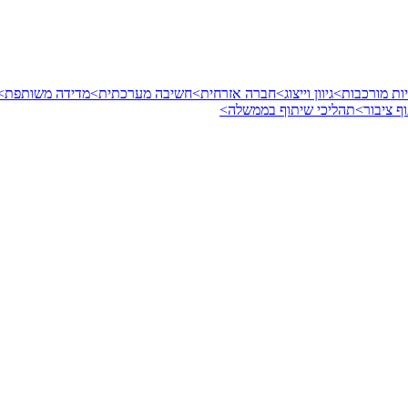
ות מורכבות>
גיוון וייצוג>
חברה אזרחית>
חשיבה מערכתית>
מדידה משותפת>
ף ציבור>
תהליכי שיתוף בממשלה>