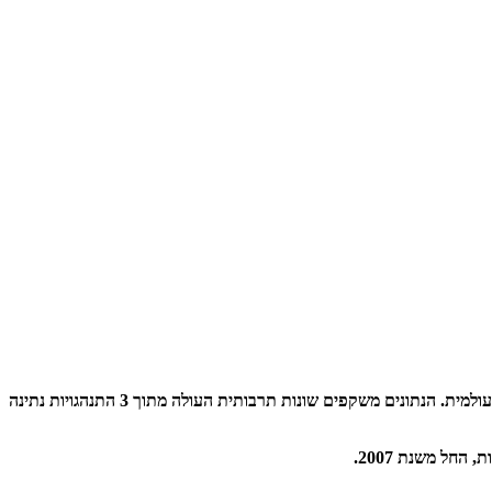
מטרתו של מדד הנתינה העולמי היא לסייע לארגונים וליחידים הפועלים בתחומי החברה האזרחית, באמצעות פרסום נתונים לגבי היקף פעילות הנתינה העולמית. הנתונים משקפים שונות תרבותית העולה מתוך 3 התנהגויות נתינה