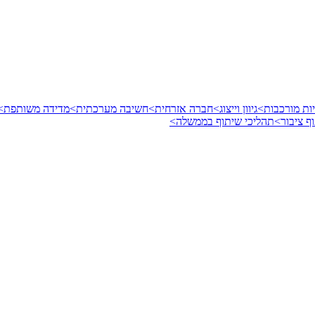
ות מורכבות>
גיוון וייצוג>
חברה אזרחית>
חשיבה מערכתית>
מדידה משותפת>
ף ציבור>
תהליכי שיתוף בממשלה>