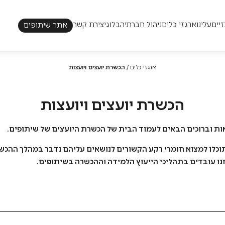
כו׳
יים
עלינו
ארגזי כלים
ניהול חברתי
הבלוג
יצירת קשר
אתר שיתופים
אקוסיסטם
ארגון שדרה
בעיות מורכבות
גיוון וייצוג
מדידה משותפת
משילות משתפת
ארגזי כלים
/
הכשרת יועצים ויועצות
פילנתרופיה
קולקטיב אימפקט
שיתוף ציבור
תהליכי שיתוף בממשלה
הכשרת יועצים ויועצות
ות וברוכים הבאים לעמוד הבית של הכשרת היועצים של שיתופים.
וכלו למצוא חומרי רקע הקשורים לנושאים עליהם נדבר במהלך ההכשר
ו עובדים בתהליכי הייעוץ הלמידה וההכשרה בשיתופים.