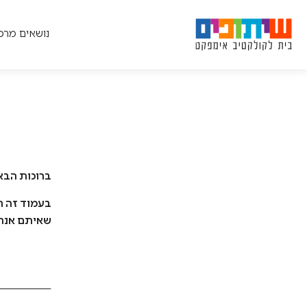
חיפוש לפי נושא:
קולקטיב אימפקט, ניהול חברתי ו
Ski
t
נושאים מרכז
conten
אג'נדה משותפת
בניית הסכמות
חשיבה מערכתית
ניהול חברתי
שינוי מערכתי
ברוכות הבא
בעמוד זה ת
שאיתם אנחנ