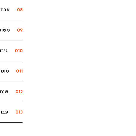
08
אבחון
09
משול
010
גיבו
011
מומח
012
שיתו
013
עבוד