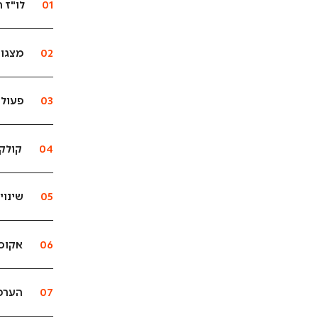
01
לו"ז 
02
מצגו
03
פעולה
04
קולק
05
שינוי
06
אקוס
07
הערכת