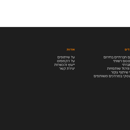
לים
אודות
 חברתיים בחירום
על שיתופים
סטם רשותי
על הקמפוס
חברתי
ייעוץ והכשרות
וניהול שותפויות
יצירת קשר
 שיתוף ציבור
סקי במהלכים משותפים