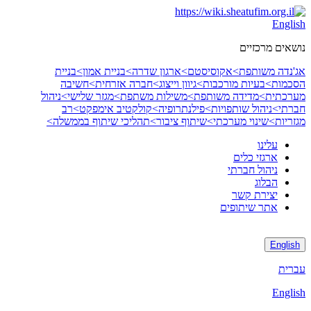
Skip
to
English
content
נושאים מרכזיים
אג'נדה משותפת>
אקוסיסטם>
ארגון שדרה>
בניית אמון>
בניית
הסכמות>
בעיות מורכבות>
גיוון וייצוג>
חברה אזרחית>
חשיבה
מערכתית>
מדידה משותפת>
משילות משתפת>
מגזר שלישי>
ניהול
חברתי>
ניהול שותפויות>
פילנתרופיה>
קולקטיב אימפקט>
רב
מגזריות>
שינוי מערכתי>
שיתוף ציבור>
תהליכי שיתוף בממשלה>
עלינו
ארגזי כלים
ניהול חברתי
הבלוג
יצירת קשר
אתר שיתופים
English
עברית
English