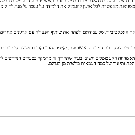
גונים אשר פועלים להשגת מטרות משותפות, באמצעות: הגדרה משותפת של מ
שותפת מאפשרת לכל ארגון להעמיק את הלמידה על עצמו על מנת לחזק את 
ת האפקטיביות של עבודתם ולפתח את שיתוף הפעולה עם ארגונים אחרים או ע
ם לעקרונות המדידה המשותפת, יקיימו המכון וקרן רוטשילד קיסריה כנס ארצי
א מהווה רקע משלים חשוב. בעוד שתדריך זה מתמקד בצעדים הנדרשים ליי
תפת ותיאור של כמה דוגמאות בולטות מן העולם.