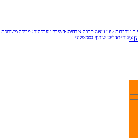
ות מורכבות>
גיוון וייצוג>
חברה אזרחית>
חשיבה מערכתית>
מדידה משותפת>
ף ציבור>
תהליכי שיתוף בממשלה>