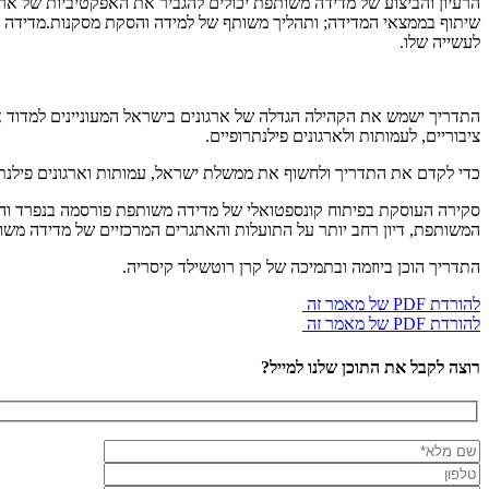
הרעיון והביצוע של מדידה משותפת יכולים להגביר את האפקטיביות של אר
שיתוף בממצאי המדידה; ותהליך משותף של למידה והסקת מסקנות.מדידה מ
לעשייה שלו.
התדריך ישמש את הקהילה הגדלה של ארגונים בישראל המעוניינים למדוד א
ציבוריים, לעמותות ולארגונים פילנתרופיים.
כדי לקדם את התדריך ולחשוף את ממשלת ישראל, עמותות וארגונים פילנתרופיי
סקירה העוסקת בפיתוח קונספטואלי של מדידה משותפת פורסמה בנפרד והי
המשותפת, דיון רחב יותר על התועלות והאתגרים המרכזיים של מדידה משו
התדריך הוכן ביוזמה ובתמיכה של קרן רוטשילד קיסריה.
להורדת PDF של מאמר זה
להורדת PDF של מאמר זה
רוצה לקבל את התוכן שלנו למייל?