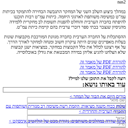
nas2
במהלך ביצוע השלב השני של המחקר התגבשה הבחירה להתמקד בכיתות
עמ"ט כמשימה משותפת לארגוני היוזמה. כיתות עמ"ט רבות תוכננו
להיפתח בחברה הערבית והוחלט להפנות תשומת לב מחקרית ללמידה
מהניסיון שנצבר בבתי ספר דוברי ערבית בהם קיימת כיתת עמ"ט.
ההסתכלות על החברה הערבית כחברה מגוונת המורכבת מקבוצות שונות
בעלות מאפיינים שונים היתה עיקרון חשוב ומנחה למחקר לאורך הדרך.
על אף רצוננו לכלול את כלל הקבוצות במחקר, במציאות ישנן קבוצות
שלא הצלחנו להגיע אליהן במידה המבטאת את גודלן באוכלוסייה.
להורדת PDF של מאמר זה
להורדת PDF של מאמר זה
להורדת PDF של מאמר זה
רוצה לקבל את התוכן שלנו למייל?
עוד באותו נושא:
כורים היום את הבור של המחר >
שונות ככוח משנה מציאות: הקמת רשת משימה רב מגזרית ושותפות עם
החברה הערבית והחרדית >
ארגון שדרה במהלכים משותפים: נקודת מבט של קולקטיב אימפקט >