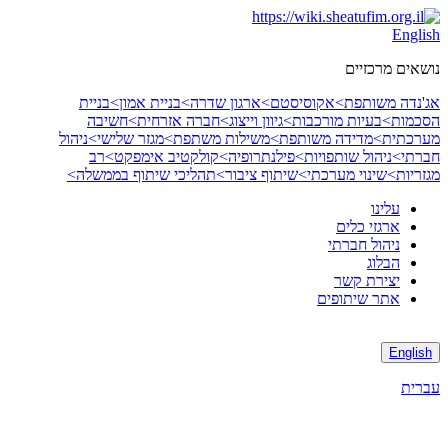
Skip
to
English
content
נושאים מרכזיים
אג'נדה משותפת>
אקוסיסטם>
ארגון שדרה>
בניית אמון>
בניית
הסכמות>
בעיות מורכבות>
גיוון וייצוג>
חברה אזרחית>
חשיבה
מערכתית>
מדידה משותפת>
משילות משתפת>
מגזר שלישי>
ניהול
חברתי>
ניהול שותפויות>
פילנתרופיה>
קולקטיב אימפקט>
רב
מגזריות>
שינוי מערכתי>
שיתוף ציבור>
תהליכי שיתוף בממשלה>
עלינו
ארגזי כלים
ניהול חברתי
הבלוג
יצירת קשר
אתר שיתופים
English
עברית