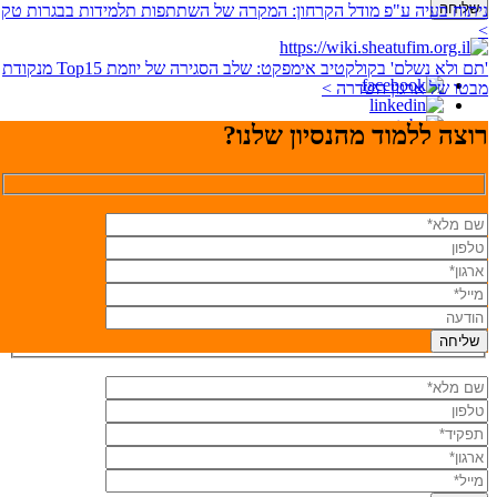
ניתוח בעיה ע"פ מודל הקרחון: המקרה של השתתפות תלמידות בבגרות טק
>
'תם ולא נשלם' בקולקטיב אימפקט: שלב הסגירה של יוזמת Top15 מנקודת
מבטו של ארגון השדרה >
רוצה ללמוד מהנסיון שלנו?
ת.ד. 3225 בית יהושע 40591
טלפון. 09-8301400
פקס. 09-8990889
רוצה לקבל את התוכן שלנו למייל?