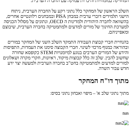
המחזיקה במומחיות והיכרות עמוקה עם החברה הערבית.
השלב הראשון של המחקר כלל נתוני רקע על החברה הערבית, ניתוח
הישגי תלמידים דוברי ערבית במבחן PISA ובמבחנים רלוונטיים אחרים,
בהשוואה לחברה היהודית ולמדינות ה OECD, ונתונים על מסלול הכניסה
למערכת החינוך של מורים למדעים ולמתמטיקה בחברה הערבית, שיבוצם
ומאפייניהם.
בהנחיית חברי קבוצת העבודה התמקד השלב השני של המחקר במורים
ובהוראה כמנוף מרכזי לשינוי. חברי הקבוצה סימנו את העמדות, התפיסות
והידע של המורים הערבים בנוגע למיומנויות STEM כקופסא שחורה
שחשוב להבין. שלב זה כלל קבוצות מיקוד, ראיונות, חקרי מקרה ושאלונים
למורים למדעים ולמתמטיקה בחט"ב בחברה הערבית ולמעשה יצר ידע
חדש עבור השדה.
מתוך דו"ח המחקר
מתוך נתוני שלב א' – מיפוי ואבחון נתוני בסיס:
nas