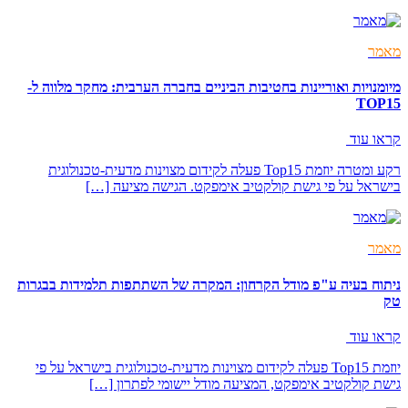
מאמר
מיומנויות ואוריינות בחטיבות הביניים בחברה הערבית: מחקר מלווה ל-
TOP15
קראו עוד
רקע ומטרה יוזמת Top15 פעלה לקידום מצוינות מדעית-טכנולוגית
בישראל על פי גישת קולקטיב אימפקט. הגישה מציעה […]
מאמר
ניתוח בעיה ע"פ מודל הקרחון: המקרה של השתתפות תלמידות בבגרות
טק
קראו עוד
יוזמת Top15 פעלה לקידום מצוינות מדעית-טכנולוגית בישראל על פי
גישת קולקטיב אימפקט, המציעה מודל יישומי לפתרון […]