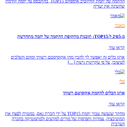
ההקמה של יוזמת קולקטיב אימפקט TOP15, בהתבסס על יוזמה קודמת
שהשיגה את יעדיה
מאמר
מ-5פי2 ל-TOP15: תובנות מתקופת ההקמה של יוזמה מתחדשת
קראו עוד
ארגז כלים זה יאפשר לך להבין מהו אקוסיסטם רשותי ומהם השלבים
לעיצובו, על פי עקרונות גישת […]
כלי
ארגז הכלים להקמת אקוסיטם רשותי
קראו עוד
מחקר שנעשה עבור יוזמת TOP15 על ידי חברת נאס, במטרה לפצח את
המוטיבציה, עמדות ותפיסות של מורים למדעים ולמתמטיקה בחברה
הערבית