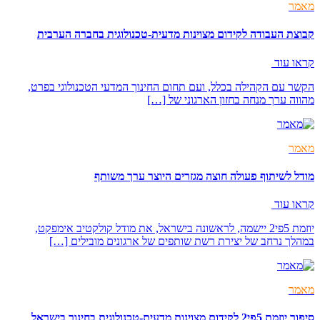
מאמר
קבוצת העבודה לקידום מצוינות מדעית-טכנולוגית בחברה הערבית
קראו עוד
הקשר עם הקהילה בכלל, ועם תחום החינוך המדעי הטכנולוגי בפרט,
מהווה ערך מנחה בחזון הארגוני של […]
מאמר
מודל לשיתוף פעולה חוצה מגזרים היוצר ערך משותף
קראו עוד
יוזמת 5פי2 יישמה, לראשונה בישראל, את מודל קולקטיב אימפקט,
במהלך נרחב של יצירת רשת שותפים של ארגונים מובילים […]
מאמר
סיפור יוזמת 5פי2 לקידום מצוינות מדעית-טכנולוגית בחינוך בישראל