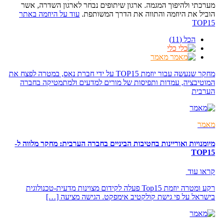
מערכתי ולהיפוך המגמה. ארגון שיתופים נבחר לארגון השדרה, אשר
הוביל את היוזמה והתווה את הדרך המשותפת.
עוד על היוזמה באתר
TOP15
הכל (11)
כלי
מאמר
מחקר שנעשה עבור יוזמת TOP15 על ידי חברת נאס, במטרה לפצח את
המוטיבציה, עמדות ותפיסות של מורים למדעים ולמתמטיקה בחברה
הערבית
מאמר
מיומנויות ואוריינות בחטיבות הביניים בחברה הערבית: מחקר מלווה ל-
TOP15
קראו עוד
רקע ומטרה יוזמת Top15 פעלה לקידום מצוינות מדעית-טכנולוגית
בישראל על פי גישת קולקטיב אימפקט. הגישה מציעה […]