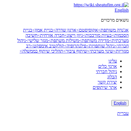
Skip
to
English
content
נושאים מרכזיים
אג'נדה משותפת>
אקוסיסטם>
ארגון שדרה>
בניית אמון>
בניית
הסכמות>
בעיות מורכבות>
גיוון וייצוג>
חברה אזרחית>
חשיבה
מערכתית>
מדידה משותפת>
משילות משתפת>
מגזר שלישי>
ניהול
חברתי>
ניהול שותפויות>
פילנתרופיה>
קולקטיב אימפקט>
רב
מגזריות>
שינוי מערכתי>
שיתוף ציבור>
תהליכי שיתוף בממשלה>
עלינו
ארגזי כלים
ניהול חברתי
הבלוג
יצירת קשר
אתר שיתופים
English
עברית