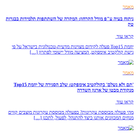
מאמר
ניתוח בעיה ע"פ מודל הקרחון: המקרה של השתתפות תלמידות בבגרות
טק
קראו עוד
יוזמת Top15 פעלה לקידום מצוינות מדעית-טכנולוגית בישראל על פי
גישת קולקטיב אימפקט, המציעה מודל יישומי לפתרון […]
מאמר
'תם ולא נשלם' בקולקטיב אימפקט: שלב הסגירה של יוזמת Top15
מנקודת מבטו של ארגון השדרה
קראו עוד
מהי פעולה מבוססת עקרונות? בפעולה מבוססת עקרונות מוצבים קווים
מנחים המכוונים אותנו כיצד להתנהל, לפעול, לתכנן […]