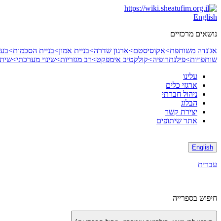
Skip
to
English
content
נושאים מרכזיים
אג'נדה משותפת>
אקוסיסטם>
ארגון שדרה>
בניית אמון>
בניית הסכמות>
בעי
שותפויות>
פילנתרופיה>
קולקטיב אימפקט>
רב מגזריות>
שינוי מערכתי>
שיתו
עלינו
ארגזי כלים
ניהול חברתי
הבלוג
יצירת קשר
אתר שיתופים
English
עברית
חיפוש בספרייה