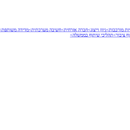
ות מורכבות>
גיוון וייצוג>
חברה אזרחית>
חשיבה מערכתית>
מדידה משותפת>
ף ציבור>
תהליכי שיתוף בממשלה>