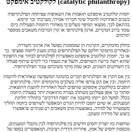
(catalytic philanthropy) לקולקטיב אימפקט
יוזמות קולקטיב אימפקט תואמות את השאיפות שפיתחה הפילנתרופיה
בשנים האחרונות להוביל שינוי חברתי אמיתי, מערכתי ובר קיימא.
בהתאם לכך, ממצאי המיפוי מעלים כי מאחורי היוזמות הפעילות כיום
עומד ברוב המקרים, ארגון פילנתרופי או קרן המרכזת משאבים ממספר
תורמים.
בחלק מהמקרים, הקרנות הן שמממנות בפועל את ארגוני השדרה,
ובאחרים מתמקד חלקם של הפילנתרופים במתן מענק ליוזמה ספציפי. כך
או כך, יוזמות קולקטיב אימפקט מאפשרות לפילנתרופ לבחור את התפקיד
שהוא רוצה ברשת השותפים, ולנצל את מעמדו כדי לקדם שיתוף פעולה
בין השחקנים השונים, וכאן טמון מוקד משיכתם עבור הפילנתרופיה.
בין אם הקרן או הפילנתרופ חברים בהנהגה המשפיעה שאחראית להקמת
היוזמה, ובין אם הם צורפו אליה בשלבים מתקדמים יותר, פילנתרופים
הופכים בקולקטיב אימפקט שותפים לנטל האחריות להשגת התוצאות,
ומתוך כך אופן פעולתם משתלב בצורה מתואמת יותר בפעולת היוזמה
בכלל. למשל הם ייקחו בחשבון את "מפת הדרכים" בתהליך חלוקת
המענקים, או שהם יהפכו להיות הגורם המאפשר לשותפים ביוזמה תהליך
משמעותי של למידה, באמצעות מתן משאבים רב-שנתיים שיאפשרו
ביצוע של מדידה ומעקב.
שותפות כזו יוצרת יחסים חדשים בין פילנתרופיה לבין מקבלי המענקים,
מבססת יחסים של אמון, אחריות הדדית ויציבות, המאפשרים בסופו של