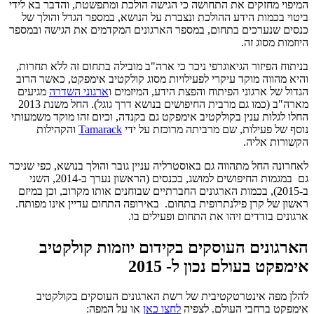
המיפוי מחזקים את התחושה כי הגישה הולכת ומתפשטת, והדבר בא לידי
ביטוי בכמות הידע ההולכת ונצברת על הנושא, במספר הגדל והולך של
כנסים שנערכים בתחום, במספר הארגונים המקדמים את הגישה ובמספר
היוזמות מסוג זה.
בניתוח הפיזור הגיאוגרפי ניכר כי ארה"ב מובילה בתחום זה ללא תחרות,
והיא מהווה מוקד עיקרי לפעילויות מסוג קולקטיב אימפקט, כאשר הרוב
הגדול של ארגוני הפיתוח והפצת הידע, המיזמים ו
ארגוני השדרה
מגיעים
מארה"ב (כמו גם מרבית החיפושים בנושא דרך גוגל). החל משנת 2013
החלו לגלות ענין בקולקטיב אימפקט גם בקנדה, וכיום זהו מוקד משמעותי
נוסף של פעילות, שם מרביתה מרוכזת על ידי
Tamarack
והקהילות
הקשורות אליה.
לאחרונה החל מתהווה גם באוסטרליה עניין גובר והולך בנושא, כפי שניכר
גם במגמות החיפושים למושג, בכנסים (הראשון נערך ב-2014, השני
ב-2015), בכמות הארגונים החברתיים שבוחנים אותו מקרוב, וכן במיזם
ראשון של קרן פילנתרופית בתחום. באירופה התחום עדיין אינו מפותח.
ארגונים בודדים זיהו את התחום ופעילים בו.
הארגונים העוסקים בקידום יוזמות קולקטיב
אימפקט בעולם נכון ל- 2015
להלן מפה אינטרטקטיבית של רשת הארגונים העוסקים בקולקטיב
אימפקט ברחבי העולם. לצפיה
לחצו כאן
או על המפה: