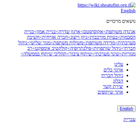
Skip
to
English
content
נושאים מרכזיים
אג'נדה משותפת>
אקוסיסטם>
ארגון שדרה>
בניית אמון>
בניית
הסכמות>
בעיות מורכבות>
גיוון וייצוג>
חברה אזרחית>
חשיבה
מערכתית>
מדידה משותפת>
משילות משתפת>
מגזר שלישי>
ניהול
חברתי>
ניהול שותפויות>
פילנתרופיה>
קולקטיב אימפקט>
רב
מגזריות>
שינוי מערכתי>
שיתוף ציבור>
תהליכי שיתוף בממשלה>
עלינו
ארגזי כלים
ניהול חברתי
הבלוג
יצירת קשר
אתר שיתופים
English
עברית