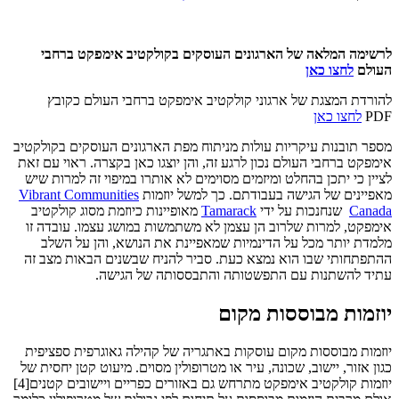
לרשימה המלאה של הארגונים העוסקים בקולקטיב אימפקט ברחבי
העולם
לחצו כאן
להורדת המצגת של ארגוני קולקטיב אימפקט ברחבי העולם כקובץ
PDF
לחצו כאן
מספר תובנות עיקריות עולות מניתוח מפת הארגונים העוסקים בקולקטיב
אימפקט ברחבי העולם נכון לרגע זה, והן יוצגו כאן בקצרה. ראוי עם זאת
לציין כי יתכן בהחלט ומיזמים מסוימים לא אותרו במיפוי זה למרות שיש
מאפיינים של הגישה בעבודתם. כך למשל יוזמות
Vibrant Communities
Canada
שנחנכות על ידי
Tamarack
מאופיינות כיוזמת מסוג קולקטיב
אימפקט, למרות שלרוב הן עצמן לא משתמשות במושג עצמו. עובדה זו
מלמדת יותר מכל על הדינמיות שמאפיינת את הנושא, והן על השלב
ההתפתחותי שבו הוא נמצא כעת. סביר להניח שבשנים הבאות מצב זה
עתיד להשתנות עם התפשטותה והתבססותה של הגישה.
יוזמות מבוססות מקום
יוזמות מבוססות מקום עוסקות באתגריה של קהילה גאוגרפית ספציפית
כגון אזור, יישוב, שכונה, עיר או מטרופולין מסוים. מיעוט קטן יחסית של
יוזמות קולקטיב אימפקט מתרחש גם באזורים כפריים ויישובים קטנים[4]