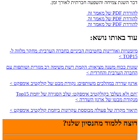
דבר השגת צמיחה והשפעה חברתית לאורך זמן.
להורדת PDF של מאמר זה
להורדת PDF של מאמר זה
להורדת PDF של מאמר זה
עוד באותו נושא:
מיומנויות ואוריינות בחטיבות הביניים בחברה הערבית: מחקר מלווה ל-
TOP15 >
שונות ככוח משנה מציאות: הקמת רשת משימה רב מגזרית ושותפות עם
החברה הערבית והחרדית >
ארגון שדרה במהלכים משותפים: נקודת מבט של קולקטיב אימפקט >
'תם ולא נשלם' בקולקטיב אימפקט: שלב הסגירה של יוזמת Top15
מנקודת מבטו של ארגון השדרה >
תיאור מקרה של פעולה מבוססת עקרונות ביוזמת קולקטיב אימפקט >
רוצה ללמוד מהנסיון שלנו?