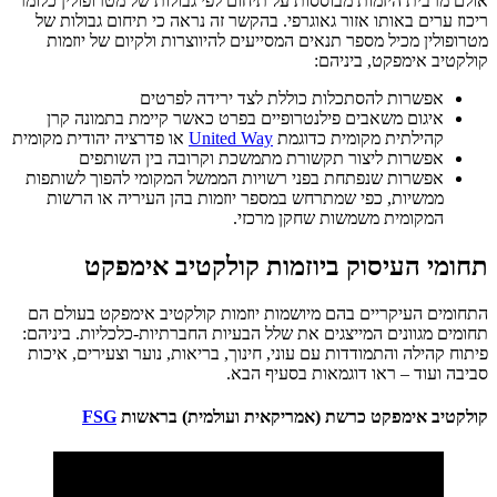
אולם מרבית היזמות מבוססות על תיחום לפי גבולות של מטרופולין כלומר
ריכוז ערים באותו אזור גאוגרפי. בהקשר זה נראה כי תיחום גבולות של
מטרופולין מכיל מספר תנאים המסייעים להיווצרות ולקיום של יוזמות
קולקטיב אימפקט, ביניהם:
אפשרות להסתכלות כוללת לצד ירידה לפרטים
איגום משאבים פילנטרופיים בפרט כאשר קיימת בתמונה קרן
קהילתית מקומית כדוגמת
United Way
או פדרציה יהודית מקומית
אפשרות ליצור תקשורת מתמשכת וקרובה בין השותפים
אפשרות שנפתחת בפני רשויות הממשל המקומי להפוך לשותפות
ממשיות, כפי שמתרחש במספר יוזמות בהן העיריה או הרשות
המקומית משמשות שחקן מרכזי.
תחומי העיסוק ביוזמות קולקטיב אימפקט
התחומים העיקריים בהם מיושמות יוזמות קולקטיב אימפקט בעולם הם
תחומים מגוונים המייצגים את שלל הבעיות החברתיות-כלכליות. ביניהם:
פיתוח קהילה והתמודדות עם עוני, חינוך, בריאות, נוער וצעירים, איכות
סביבה ועוד – ראו דוגמאות בסעיף הבא.
קולקטיב אימפקט כרשת (אמריקאית ועולמית) בראשות
FSG