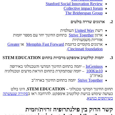
Stanford Social Innovation Review
Collective impact forum
The Bridgespan Group
2. ארגונים שדרה בולטים
רשת
United Way
העולמית
ארגון
Strive Together
בתחום החינוך יחד עם מספר יוזמות
אזוריות משמעותיות
ארגונים מקומיים כדוגמת
Memphis Fast Forward
או
Greater
.
Cincinnati foundation
3. יוזמות קולקטיב אימפקט מרכזיות בתחום STEM EDUCATION
InGeniuos
– יוזמה בתחום החינוך המדעי והטכנולוגי באירופה
100Kin10
– יוזמה שמתמקדת בתחום הוראת מדעים וטכנולוגיה
בארה"ב
Strive Together
יוזמה בתחום החינוך בארה"ב
תחום החינוך המדעי טכנולוגי –
STEM EDUCATION
, הינו בולט
כעושה שימוש בגישת קולקטיב אימפקט. להרחבה ראו ב
סקירה שנעשתה
בשיתופים בנושא
.
קשר הדוק בין פילנתרופיה זרזית/יזמית